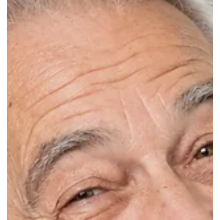
vor 3 Tagen
5 Min. Lesezeit
Pflegegrad-Erhöhung richtig vorbereiten
Pflegegrad-Erhöhung richtig vorbereiten: Veränderungen
dokumentieren, Antrag stellen und sicher in die
Begutachtung gehen - mit einer klaren Checkliste für
Angehörige.