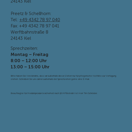
24143 Kiel
Preetz & Schellhorn:
Tel.:
+49 4342 78 97 040
Fax: +49
4342 78 97 041
Werftbahnstraße 8
24143 Kiel
Sprechzeiten:
Montag – Freitag
8:00 – 12:00 Uhr
13:00 – 15:00 Uhr
Bitte haben Sie Verständnis, dass wir außerhalb dieser Zeiten nur für pflegerische Notfälle zur Verfügung
stehen. Schreiben Sie uns daher außerhalb der Sprechzeiten gerne eine E-Mail.
Beauftragter für Medizinproduktesicherheit nach §6 MPBetreibV ist Herr Tim Schröder.