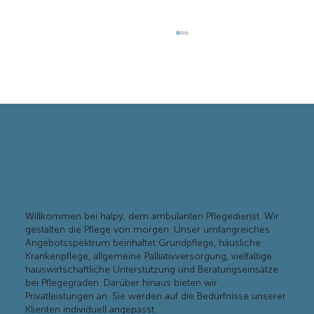
Ambulante Pflege zuhause organisieren
Willkommen bei halpy, dem ambulanten Pflegedienst. Wir
gestalten die Pflege von morgen. Unser umfangreiches
Angebotsspektrum beinhaltet Grundpflege, häusliche
Krankenpflege, allgemeine Palliativversorgung, vielfältige
hauswirtschaftliche Unterstützung und Beratungseinsätze
bei Pflegegraden. Darüber hinaus bieten wir
Privatleistungen an. Sie werden auf die Bedürfnisse unserer
Klienten individuell angepasst.