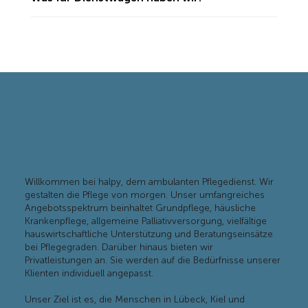
Willkommen bei halpy, dem ambulanten Pflegedienst. Wir
gestalten die Pflege von morgen. Unser umfangreiches
Angebotsspektrum beinhaltet Grundpflege, häusliche
Krankenpflege, allgemeine Palliativversorgung, vielfältige
hauswirtschaftliche Unterstützung und Beratungseinsätze
bei Pflegegraden. Darüber hinaus bieten wir
Privatleistungen an. Sie werden auf die Bedürfnisse unserer
Klienten individuell angepasst.
Unser Ziel ist es, die Menschen in Lübeck, Kiel und