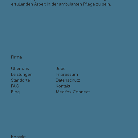
Wir bei halpy sind stolz darauf, Teil dieser wichtigen und
erfüllenden Arbeit in der ambulanten Pflege zu sein.
Firma
Über uns
Jobs
Leistungen
Impressum
Standorte
Datenschutz
FAQ
Kontakt
Blog
Medifox Connect