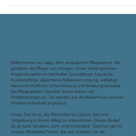
Willkommen bei halpy, dem ambulanten Pflegedienst. Wir
gestalten die Pflege von morgen. Unser umfangreiches
Angebotsspektrum beinhaltet Grundpflege, häusliche
Krankenpflege, allgemeine Palliativversorgung, vielfältige
hauswirtschaftliche Unterstützung und Beratungseinsätze
bei Pflegegraden. Darüber hinaus bieten wir
Privatleistungen an. Sie werden auf die Bedürfnisse unserer
Klienten individuell angepasst.
Unser Ziel ist es, die Menschen in Lübeck, Kiel und
Umgebung in ihrem Alltag zu unterstützen. Dieser Bedarf
ist, je nach Situation, sehr unterschiedlich. Gleiches gilt für