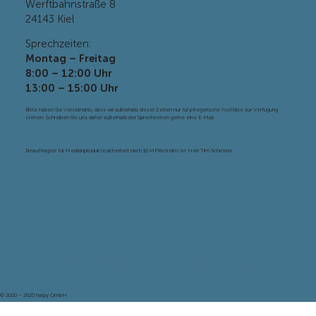
Fax: +49
4342 78 97 041
Werftbahnstraße 8
24143 Kiel
Sprechzeiten:
Montag – Freitag
8:00 – 12:00 Uhr
13:00 – 15:00 Uhr
Bitte haben Sie Verständnis, dass wir außerhalb dieser Zeiten nur für pflegerische Notfälle zur Verfügung
stehen. Schreiben Sie uns daher außerhalb der Sprechzeiten gerne eine E-Mail.
Beauftragter für Medizinproduktesicherheit nach §6 MPBetreibV ist Herr Tim Schröder.